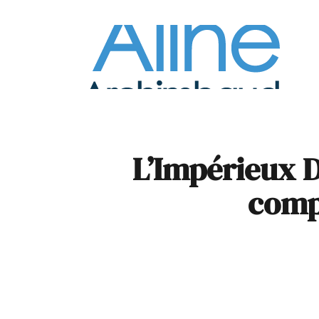
À la
Pare
L’Impérieux D
comp