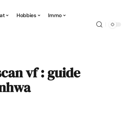
at
Hobbies
Immo
can vf : guide
anhwa