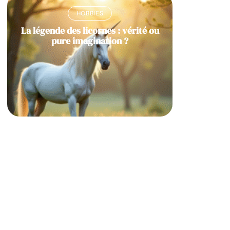
HOBBIES
La légende des licornes : vérité ou
pure imagination ?