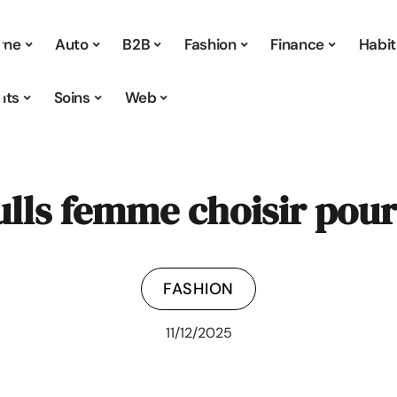
 une
Auto
B2B
Fashion
Finance
Habit
nts
Soins
Web
pulls femme choisir pou
FASHION
11/12/2025