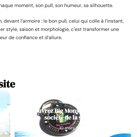
chaque moment, son pull, son humeur, sa silhouette.
devant l’armoire : le bon pull, celui qui colle à l’instant,
ier style, saison et morphologie, c’est transformer une
eur de confiance et d’allure.
site
À LA UNE
!
Découvrez Big Monster, notre jeu de
société de la semaine
10 mars 2026