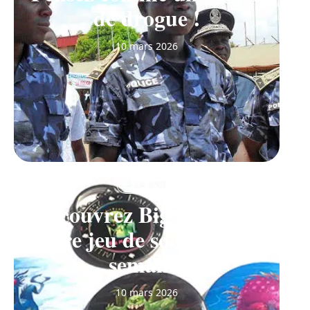
de drogue !
10 mars 2026
À LA UNE
Découvrez Big Monster,
notre jeu de société de la
semaine
10 mars 2026