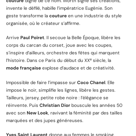
couture
digne de ce nom. Worth signe ses créations,
invente le défilé, habille l’impératrice Eugénie. Son
geste transforme la
couture
en une industrie du style
organisée, où le créateur s’affirme.
Arrive
Paul Poiret
. Il secoue la Belle Époque, libère les
corps du carcan du corset, joue avec les coupes,
s’inspire d’ailleurs, orchestre des fêtes qui marquent
e
l’histoire. Dans ce Paris du début du XX
siècle, la
mode française
explose d’audace et de créativité.
Impossible de faire l’impasse sur
Coco Chanel
. Elle
impose le noir, simplifie les lignes, libère les gestes.
Tailleurs, jersey, petite robe noire : l’élégance se
réinvente. Puis
Christian Dior
bouscule les années 50
avec son
New Look
, ravivant la féminité par des tailles
marquées et des jupes généreuses.
Yves Saint Laurent
donne aux femmes le smoking,