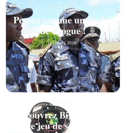
À LA UNE
Pensez comme un dealer
de drogue !
10 mars 2026
À LA UNE
Découvrez Big Monster,
notre jeu de société de la