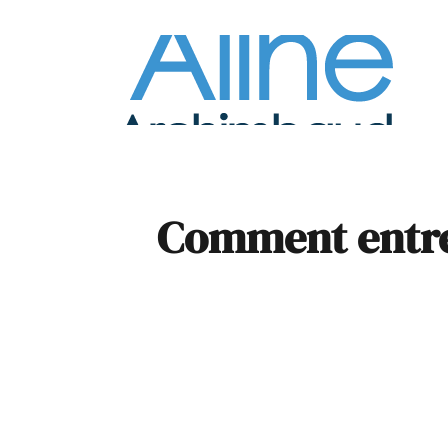
À la
Pare
Comment entret