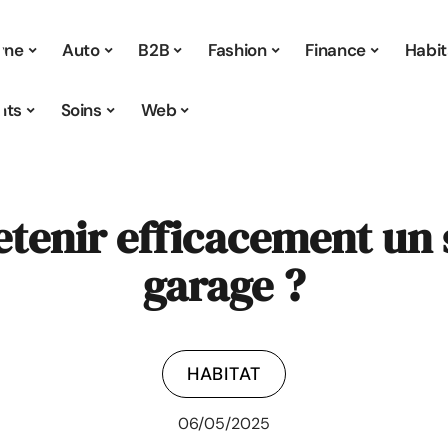
 une
Auto
B2B
Fashion
Finance
Habit
nts
Soins
Web
enir efficacement un s
garage ?
HABITAT
06/05/2025