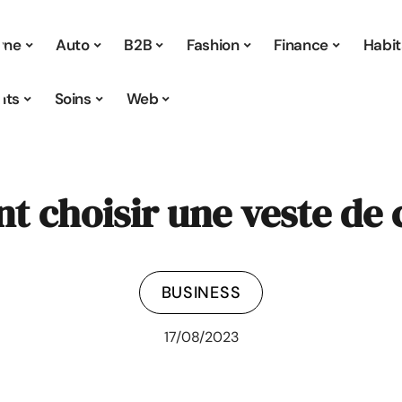
 une
Auto
B2B
Fashion
Finance
Habit
nts
Soins
Web
 choisir une veste de c
BUSINESS
17/08/2023