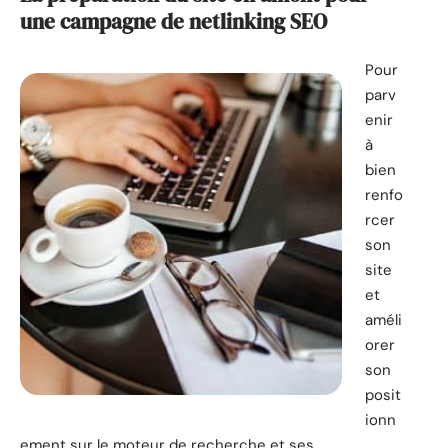
une campagne de netlinking SEO
Pour
parv
enir
à
bien
renfo
rcer
son
site
et
améli
orer
son
posit
ionn
ement sur le moteur de recherche et ses