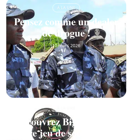
À LA UNE
Pensez comme un dealer
de drogue !
10 mars 2026
À LA UNE
Découvrez Big Monster,
notre jeu de société de la