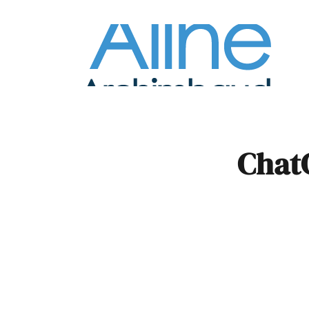
À la
Pare
ChatG