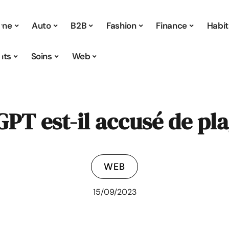
 une
Auto
B2B
Fashion
Finance
Habit
nts
Soins
Web
PT est-il accusé de pla
WEB
15/09/2023