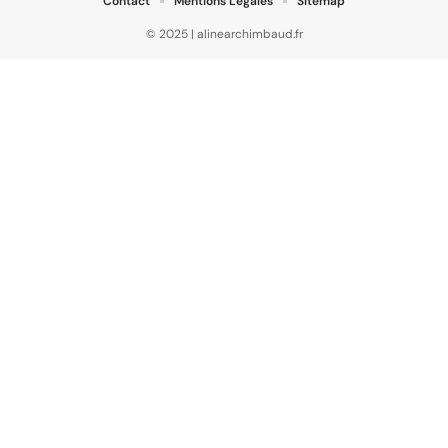
Contact
Mentions Légales
Sitemap
© 2025 | alinearchimbaud.fr