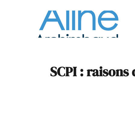
À la
Pare
SCPI : raisons