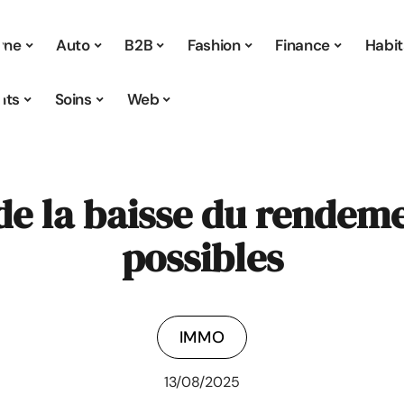
 une
Auto
B2B
Fashion
Finance
Habit
nts
Soins
Web
 de la baisse du rendeme
possibles
IMMO
13/08/2025