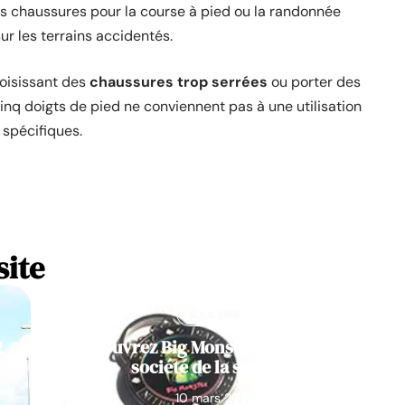
 les chaussures pour la course à pied ou la randonnée
ur les terrains accidentés.
hoisissant des
chaussures trop serrées
ou porter des
inq doigts de pied ne conviennent pas à une utilisation
 spécifiques.
site
À LA UNE
!
Découvrez Big Monster, notre jeu de
société de la semaine
10 mars 2026