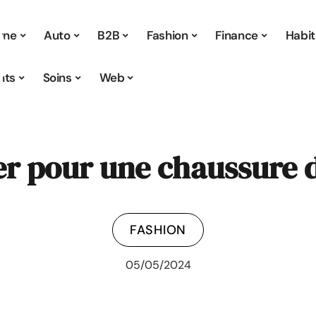
 une
Auto
B2B
Fashion
Finance
Habit
nts
Soins
Web
r pour une chaussure d
FASHION
05/05/2024