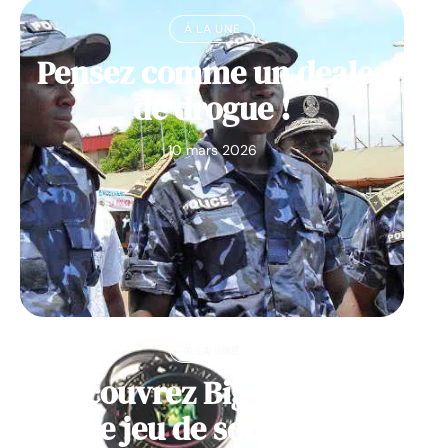
À LA UNE
Pensez comme un dealer
de drogue !
10 mars 2026
À LA UNE
Découvrez Big Monster,
notre jeu de société de la