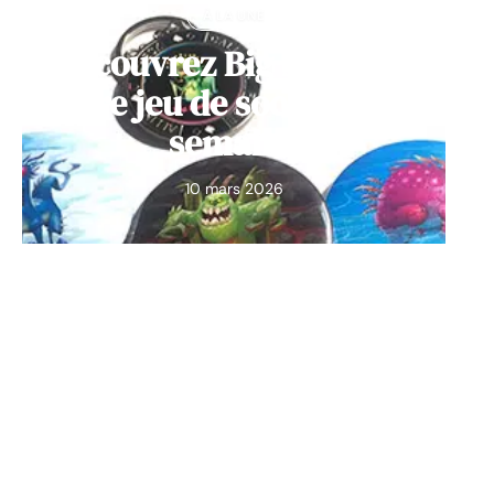
À LA UNE
Découvrez Big Monster,
notre jeu de société de la
semaine
10 mars 2026
Contact
Mentions Légales
Sitemap