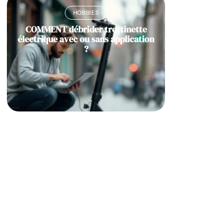
HOBBIES
COMMENT débrider trottinette
électrique avec ou sans application
?