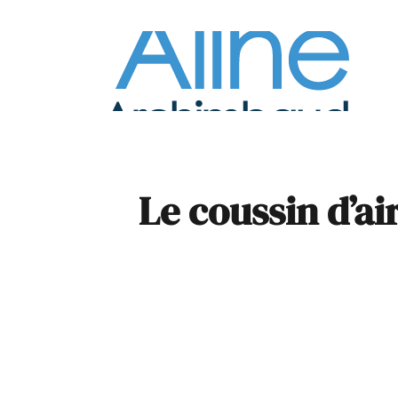
À la
Pare
Le coussin d’ai