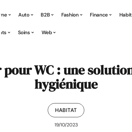
 une
Auto
B2B
Fashion
Finance
Habit
nts
Soins
Web
r pour WC : une solutio
hygiénique
HABITAT
19/10/2023