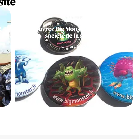
site
À LA UNE
!
Découvrez Big Monster, notre jeu de
société de la semaine
10 mars 2026