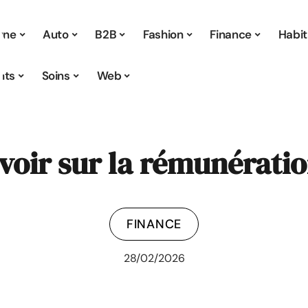
 une
Auto
B2B
Fashion
Finance
Habit
nts
Soins
Web
avoir sur la rémunérati
FINANCE
28/02/2026