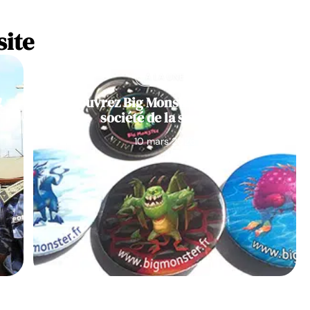
site
À LA UNE
!
Découvrez Big Monster, notre jeu de
société de la semaine
10 mars 2026