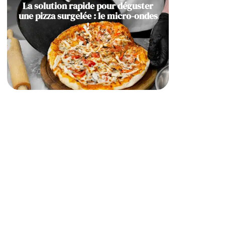
La solution rapide pour déguster
une pizza surgelée : le micro-ondes
!