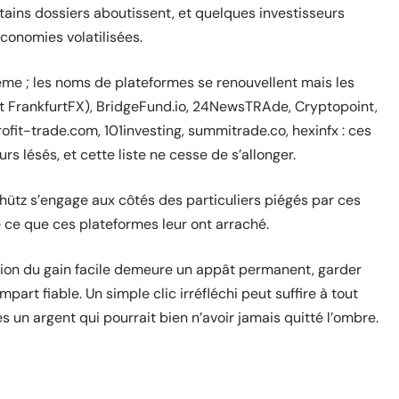
rtains dossiers aboutissent, et quelques investisseurs
conomies volatilisées.
e ; les noms de plateformes se renouvellent mais les
t FrankfurtFX), BridgeFund.io, 24NewsTRAde, Cryptopoint,
fit-trade.com, 101investing, summitrade.co, hexinfx : ces
rs lésés, et cette liste ne cesse de s’allonger.
chütz s’engage aux côtés des particuliers piégés par ces
 ce que ces plateformes leur ont arraché.
ation du gain facile demeure un appât permanent, garder
empart fiable. Un simple clic irréfléchi peut suffire à tout
ès un argent qui pourrait bien n’avoir jamais quitté l’ombre.