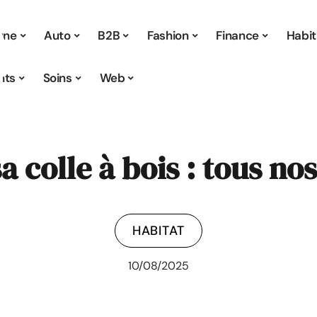
 une
Auto
B2B
Fashion
Finance
Habit
nts
Soins
Web
a colle à bois : tous no
HABITAT
10/08/2025