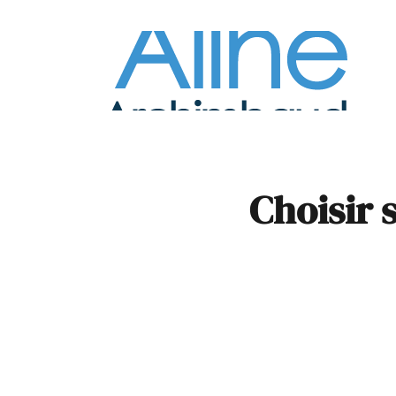
À la
Pare
Choisir s