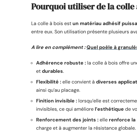
Pourquoi utiliser de la colle 
La colle à bois est
un matériau adhésif puiss
entre eux. Son utilisation présente plusieurs av
A lire en complément :
Quel poêle à granulés
Adhérence robuste :
la colle à bois offre u
et
durables
.
Flexibilité :
elle convient à
diverses applica
ainsi qu’au placage.
Finition invisible :
lorsqu’elle est correctemen
invisibles, ce qui améliore
l’esthétique
de vo
Renforcement des joints :
elle
renforce la
charge et à augmenter la résistance globale.