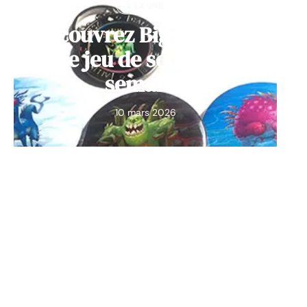
À LA UNE
Découvrez Big Monster,
notre jeu de société de la
semaine
10 mars 2026
Contact
Mentions Légales
Sitemap
© 2025 | alinearchimbaud.fr