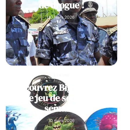
de drogue !
10 mars 2026
À LA UNE
Découvrez Big Monster,
notre jeu de société de la
semaine
10 mars 2026